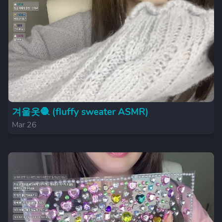
겨울옷🧶 (fluffy sweater ASMR)
Mar 26