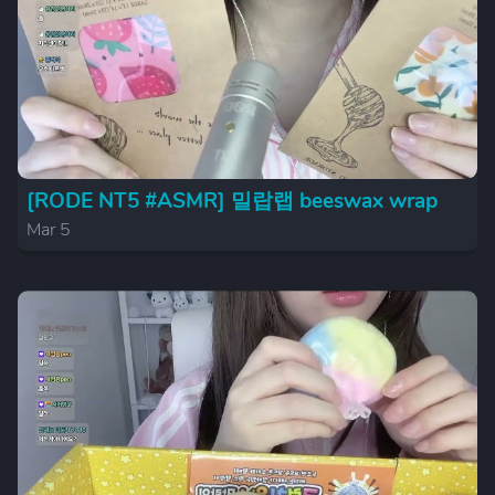
[RODE NT5 #ASMR] 밀랍랩 beeswax wrap
Mar 5